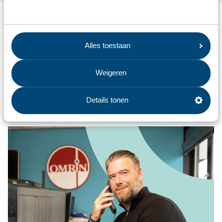
Laten we samen kijken naar de beste oplossing voor jouw
bedrijf.
Alles toestaan
Eén aanspreekpunt
Duidelijke afspraken
Weigeren
Ervaring met meer dan 9000 klanten
Details tonen
Offerte aanvragen
Contact