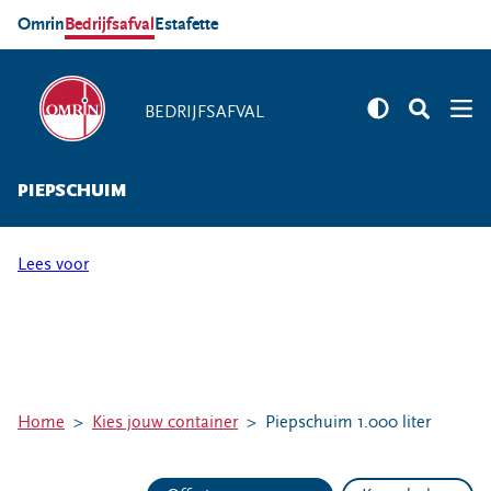
Omrin
Bedrijfsafval
Estafette
BEDRIJFSAFVAL
BEDRIJFSAFVAL
PIEPSCHUIM
Branches
Agrarische sector
Lees voor
Detailhandel
Overheid
Gezondheidszorg
Onderwijs en kinderopvang
Zakelijke dienstverlening
Home
Kies jouw container
Piepschuim 1.000 liter
Horeca
Bouw