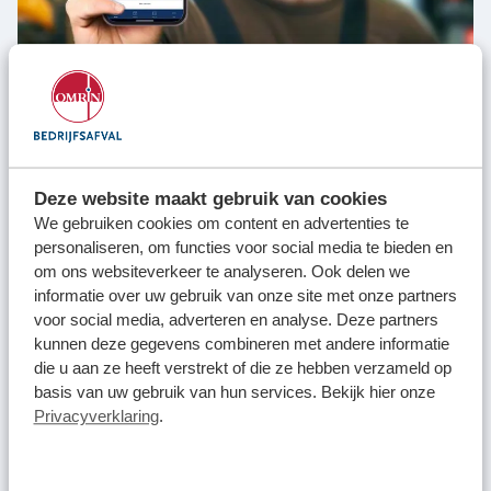
Deze website maakt gebruik van cookies
We gebruiken cookies om content en advertenties te
Regel gemakkelijk jouw afvalzaken met de
gratis
Omrin
personaliseren, om functies voor social media te bieden en
Bedrijfsafvalapp.
om ons websiteverkeer te analyseren. Ook delen we
Met één klik aangeven dat jouw container vol zit
informatie over uw gebruik van onze site met onze partners
voor social media, adverteren en analyse. Deze partners
In één overzicht zien wanneer we langskomen
kunnen deze gegevens combineren met andere informatie
Handige reminders om je container klaar te zetten
die u aan ze heeft verstrekt of die ze hebben verzameld op
basis van uw gebruik van hun services. Bekijk hier onze
Privacyverklaring
.