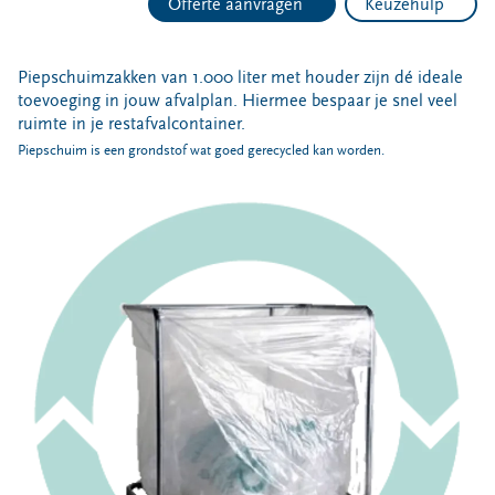
Offerte aanvragen
Keuzehulp
Afvalsoorten
Restafval
Piepschuimzakken van 1.000 liter met houder zijn dé ideale
toevoeging in jouw afvalplan. Hiermee bespaar je snel veel
Papier en karton
ruimte in je restafvalcontainer.
Vertrouwelijk papier
Piepschuim is een grondstof wat goed gerecycled kan worden.
Glas
Gft
Etensresten (swill)
Folie
Piepschuim
Bouw- en sloopafval
Afvalhout (B-kwaliteit)
Puin
Chemisch afval (kca)
Afvalcontainers