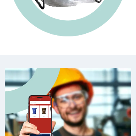
Rolcontainer
Ondergronds
Afzetcontainer
Perscontainer
Mijn bedrijfsafval
Haal mijn bedrijfsafval op
Ik wil een extra leging
Mijn afzetcontainer is vol
Contact
Contact
Samen Duurzaam
Omrin Bedrijfsafvalapp