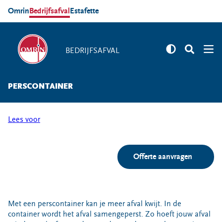
Omrin
Bedrijfsafval
Estafette
BEDRIJFSAFVAL
BEDRIJFSAFVAL
PERSCONTAINER
Branches
Agrarische sector
Lees voor
Detailhandel
Overheid
Offerte aanvragen
Gezondheidszorg
Onderwijs en kinderopvang
Zakelijke dienstverlening
Horeca
Met een perscontainer kan je meer afval kwijt. In de
container wordt het afval samengeperst. Zo hoeft jouw afval
Bouw