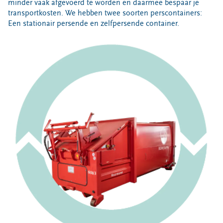
minder vaak afgevoerd te worden en daarmee bespaar je
transportkosten. We hebben twee soorten perscontainers:
Afvalsoorten
Een stationair persende en zelfpersende container.
Restafval
Papier en karton
Vertrouwelijk papier
Glas
Gft
Etensresten (swill)
Folie
Piepschuim
Bouw- en sloopafval
Afvalhout (B-kwaliteit)
Puin
Chemisch afval (kca)
Afvalcontainers