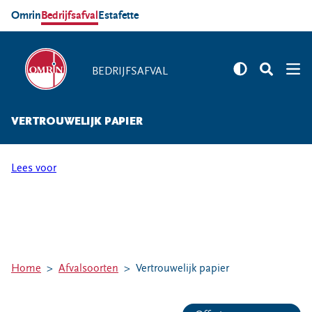
Omrin
Bedrijfsafval
Estafette
BEDRIJFSAFVAL
BEDRIJFSAFVAL
VERTROUWELIJK PAPIER
Branches
Agrarische sector
Lees voor
Detailhandel
Overheid
Gezondheidszorg
Onderwijs en kinderopvang
Zakelijke dienstverlening
Home
Afvalsoorten
Vertrouwelijk papier
Horeca
Bouw