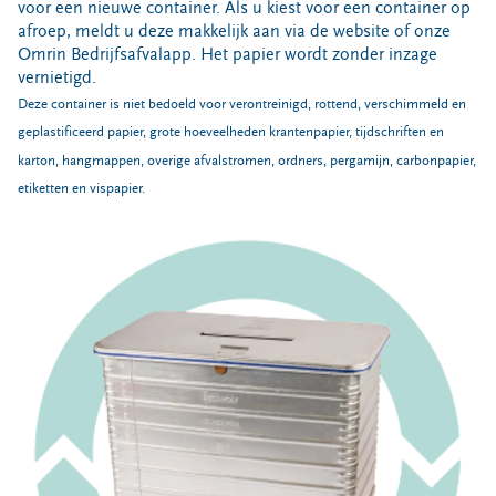
voor een nieuwe container. Als u kiest voor een container op
Rolcontainer
afroep, meldt u deze makkelijk aan via de website of onze
Ondergronds
Omrin Bedrijfsafvalapp. Het papier wordt zonder inzage
Afzetcontainer
vernietigd.
Deze container is niet bedoeld voor verontreinigd, rottend, verschimmeld en
Perscontainer
geplastificeerd papier, grote hoeveelheden krantenpapier, tijdschriften en
Mijn bedrijfsafval
karton, hangmappen, overige afvalstromen, ordners, pergamijn, carbonpapier,
etiketten en vispapier.
Haal mijn bedrijfsafval op
Ik wil een extra leging
Mijn afzetcontainer is vol
Contact
Contact
Samen Duurzaam
Omrin Bedrijfsafvalapp