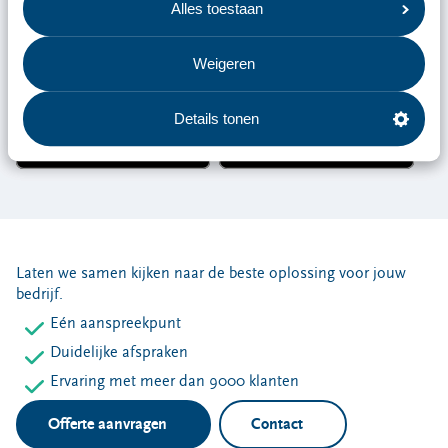
Bedrijfsafvalapp.
Alles toestaan
Met één klik aangeven dat jouw container vol zit
In één overzicht zien wanneer we langskomen
Weigeren
Handige reminders om je container klaar te zetten
Details tonen
Laten we samen kijken naar de beste oplossing voor jouw
bedrijf.
Eén aanspreekpunt
Duidelijke afspraken
Ervaring met meer dan 9000 klanten
Offerte aanvragen
Contact