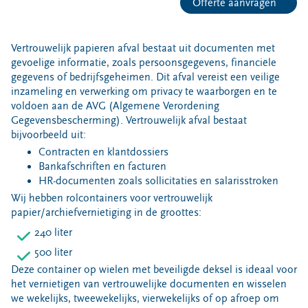
Offerte aanvragen
Afvalsoorten
Restafval
Vertrouwelijk papieren afval bestaat uit documenten met
gevoelige informatie, zoals persoonsgegevens, financiële
Papier en karton
gegevens of bedrijfsgeheimen. Dit afval vereist een veilige
Vertrouwelijk papier
inzameling en verwerking om privacy te waarborgen en te
Glas
voldoen aan de AVG (Algemene Verordening
Gegevensbescherming). Vertrouwelijk afval bestaat
Gft
bijvoorbeeld uit:
Etensresten (swill)
Contracten en klantdossiers
Folie
Bankafschriften en facturen
HR-documenten zoals sollicitaties en salarisstroken
Piepschuim
Wij hebben rolcontainers voor vertrouwelijk
Bouw- en sloopafval
papier/archiefvernietiging in de groottes:
Afvalhout (B-kwaliteit)
240 liter
Puin
500 liter
Chemisch afval (kca)
Deze container op wielen met beveiligde deksel is ideaal voor
het vernietigen van vertrouwelijke documenten en wisselen
Afvalcontainers
we wekelijks, tweewekelijks, vierwekelijks of op afroep om