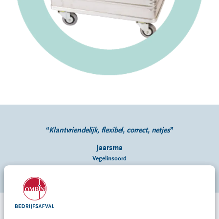
Klantvriendelijk, flexibel, correct, netjes
Jaarsma
Vegelinsoord