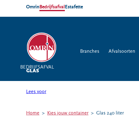
Omrin
Bedrijfsafval
Estafette
Branches
Branches
Afvalsoorten
Afvalsoorten
Afvalc
BEDRIJFSAFVAL
BEDRIJFSAFVAL
GLAS
Lees voor
Branches
Afvalsoorten
Afvalcontainers
Agrarische sector
Restafval
Rolcontainer
Home
Kies jouw container
Glas 240 liter
Detailhandel
Papier en karton
Ondergronds
Overheid
Vertrouwelijk
Afzetcontainer
papier
Gezondheidszorg
Perscontainer