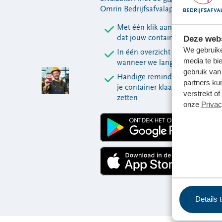
Omrin Bedrijfsafvalapp.
Met één klik aangeven
dat jouw container vol zit
Deze webs
We gebruike
In één overzicht zien
media te bi
wanneer we langskomen
gebruik van
Handige reminders om
partners ku
je container klaar te
verstrekt o
zetten
onze
Privac
Details 