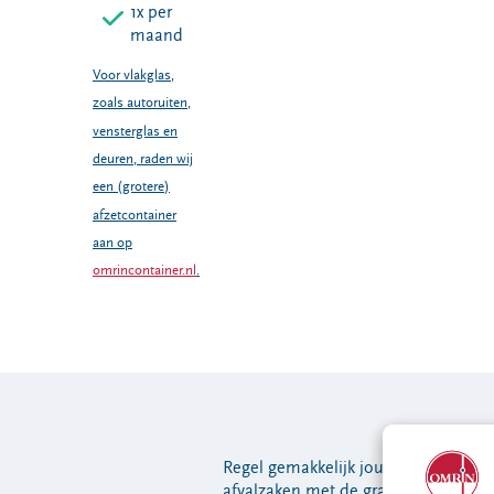
1x per
maand
Voor vlakglas,
zoals autoruiten,
vensterglas en
deuren, raden wij
een (grotere)
afzetcontainer
aan op
omrincontainer.nl
.
Regel gemakkelijk jouw
afvalzaken met de
gratis