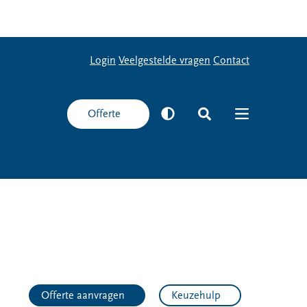
Login
Veelgestelde vragen
Login
Veelgestelde vragen
Contact
Contact
Offerte
Offerte
Offerte aanvragen
Keuzehulp