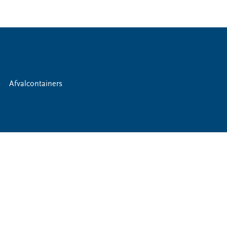
ontainers
Afvalcontainers
Mijn
bedrijfsafval
Haal mijn
bedrijfsafval op
Ik wil een extra
leging