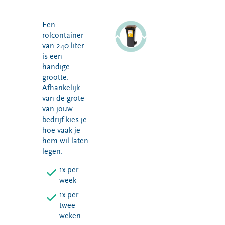
Glas
Onderwijs en
kinderopvang
Gft
Een
Zakelijke
rolcontainer
Etensresten
dienstverlening
van 240 liter
(swill)
is een
Horeca
Folie
handige
Bouw
Piepschuim
grootte.
Afhankelijk
Bouw- en
van de grote
sloopafval
van jouw
Afvalhout (B-
bedrijf kies je
kwaliteit)
hoe vaak je
Puin
hem wil laten
legen.
Chemisch afval
(kca)
1x per
week
1x per
Samen Duurzaam
Omrin Bedrijfsafvalapp
twee
weken