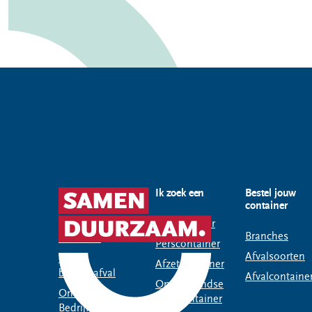
Snel naar
Ik zoek een
Bestel jouw
container
Container
Rolcontainer
Branches
bestellen
Perscontainer
Afvalsoorten
Mijn
Afzetcontainer
bedrijfsafval
Afvalcontaine
Ondergrondse
Omrin
afvalcontainer
Bedrijfsafvalapp